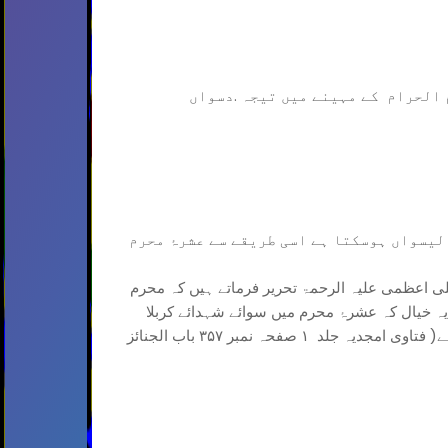
الحرام کے مہینے میں تیجہ .دسواں
لیسواں ہوسکتا ہے اسی طریقے سے عشرۂ محرم
 اعظمی علیہ الرحمۃ تحریر فرماتے ہیں کہ محرم
یہ خیال کہ عشرۂ محرم میں سوائے شہدائے کربلا
رضی اللہ عنہم کے دوسرے کی فاتحہ نہیں ہو سکتی یہ غلط ہے( فتاوی امجدیہ جلد ۱ صفحہ نمبر ۳۵۷ باب الجنائز