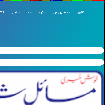
کتابیں
رمضان روزہ
زکوۃ
حج
نماز
me