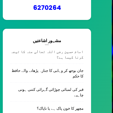
6
2
7
0
2
6
4
مشہور اشاعتیں
امام حسین رضی اللہ تعالٰی عنہ کا تیجہ
کرنا کیسا ہے؟
جان بوجھ کر وہابی کا جنازہ پڑھانے والے حافظ
کا حکم
قبر کی لمبائی چوڑائی گہرائی کتنی ہونی
چاہیے
مچھر کا خون پاک ہے یا ناپاک؟