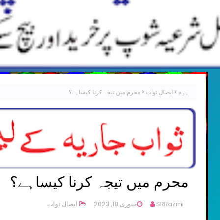
ہوم
ایصال ثواب
محرم میں تیجہ کرنا کیساہے؟
محرم میں تیجہ کرنا کیساہے؟
SRRazmi
جنوری 18, 2023
ایصال ثواب