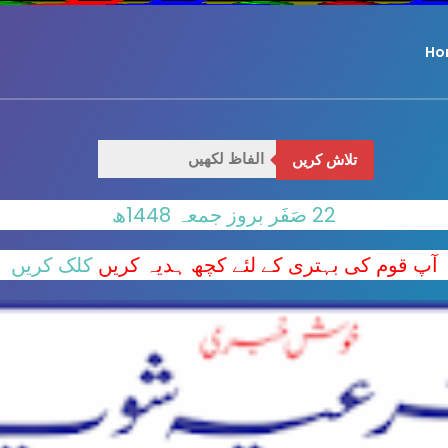
Ho
تلاش کریں
22 صَفَر بروز جمعہ 1448ھ
آپ قوم کی بہتری کے لئے کچھ ہدیہ کریں
کلک کریں