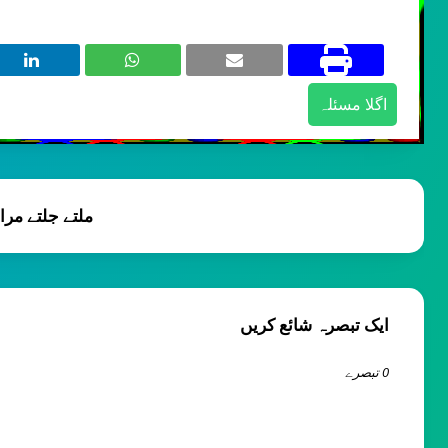
اگلا مسئلہ
ملتے جلتے مرا
ایک تبصرہ شائع کریں
0 تبصرے