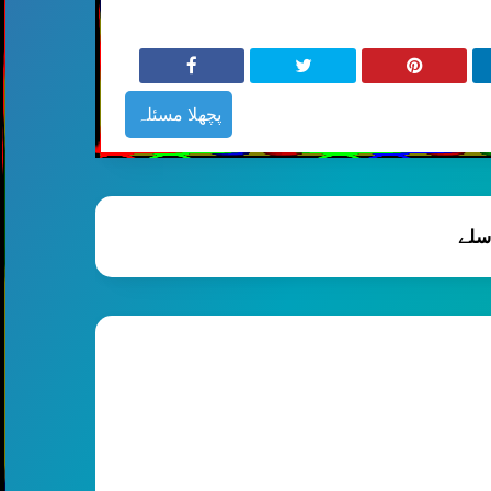
پچھلا مسئلہ
سلے