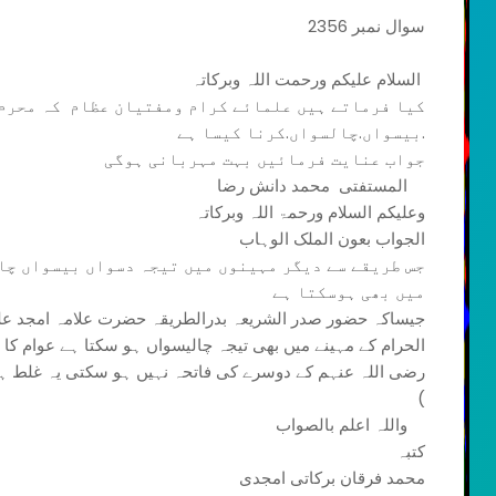
سوال نمبر 2356
السلام علیکم ورحمت اللہ وبرکاتہ
کیا فرماتے ہیں علمائے کرام ومفتیان عظام کہ محرم 
.بیسواں.چالسواں.کرنا کیسا ہے
جواب عنایت فرمائیں بہت مہربانی ہوگی
المستفتی محمد دانش رضا
وعلیکم السلام ورحمۃ اللہ وبرکاتہ
الجواب بعون الملک الوہاب
جس طریقے سے دیگر مہینوں میں تیجہ دسواں بیسواں چا
میں بھی ہوسکتا ہے
جیساکہ حضور صدر الشریعہ بدرالطریقہ حضرت علامہ امجد علی
الحرام کے مہینے میں بھی تیجہ چالیسواں ہو سکتا ہے عوام کا 
)
واللہ اعلم بالصواب
کتبہ
محمد فرقان برکاتی امجدی