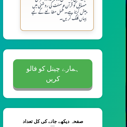
مسائل کو قرآن و سنت کی روشنی میں
پیش کرتا ہے۔ مکمل مطالعے کے لیے
یہاں کلک کریں۔
ہمارے چینل کو فالو
کریں
صفحہ دیکھے جانے کی کل تعداد