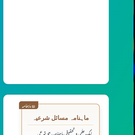
📖 ماہنامہ
ماہنامہ مسائل شرعیہ
ایک علمی و تحقیقی ماہنامہ، جو شرعی