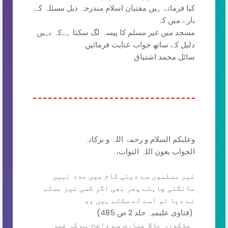
کیا فرماتے ہیں مفتیان اسلام مندرجہ ذیل مسئلہ کے
بارے میں کہ
مسجد میں غیر مسلم کا پیسہ لگ سکتا ہےکہ نہیں
دلیل کے ساتھ جواب عنایت فرمائیں
سائل محمد اشتیاق
وعلیکم السلام و رحمۃ اللہ و برکاتہ
الجواب بعون اللہ التواب،
غیر مسلموں سے دینی کام میں مدد نہیں
مانگنی
چاہئے پھر بھی اگر کسی غیر مسلم
نے دیا تو اسے لے سکتے ہیں ،،
(فتاوی علیمیہ جلد 2 ص 485)
مذکورہ بالا عبارت سے واضح ہے کہ غیر