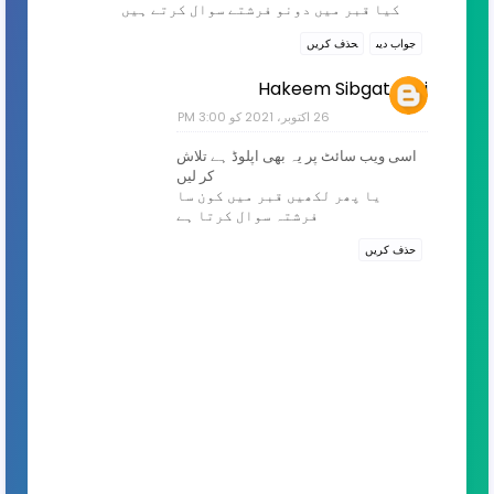
کیا قبر میں دونو فرشتے سوال کرتے ہیں
جواب دیں
حذف کریں
Hakeem Sibgat faizi
26 اکتوبر، 2021 کو 3:00 PM
اسی ویب سائٹ پر یہ بھی اپلوڈ ہے تلاش
کر لیں
یا پھر لکھیں قبر میں کون سا
فرشتہ سوال کرتا ہے
حذف کریں