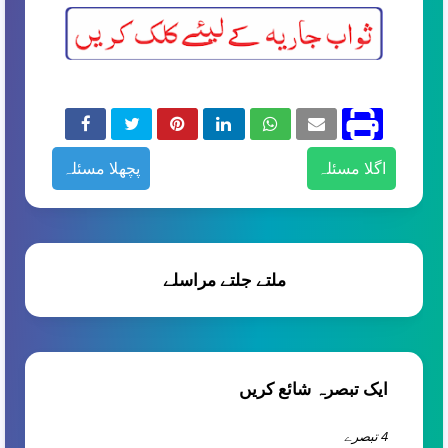
اگلا مسئلہ
پچھلا مسئلہ
ملتے جلتے مراسلے
ایک تبصرہ شائع کریں
4 تبصرے