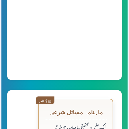
📖 ماہنامہ
ماہنامہ مسائل شرعیہ
ایک علمی و تحقیقی ماہنامہ، جو شرعی