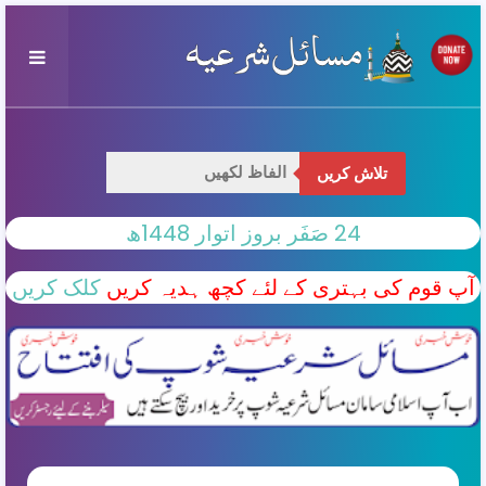
تلاش کریں
24 صَفَر بروز اتوار 1448ھ
آپ قوم کی بہتری کے لئے کچھ ہدیہ کریں
کلک کریں