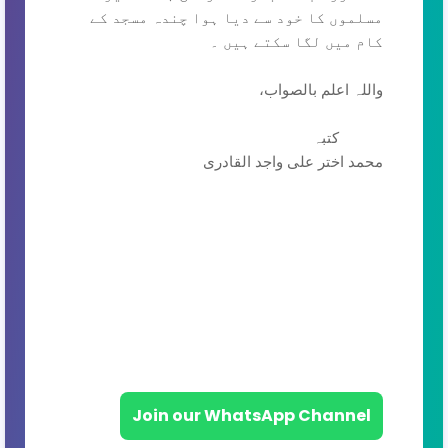
مسلموں کا خود سے دیا ہوا چندہ مسجد کے
کام میں لگا سکتے ہیں ۔
واللہ اعلم بالصواب،
کتبہ
محمد اختر علی واجد القادری
Join our WhatsApp Channel