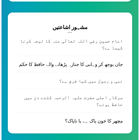
مشہور اشاعتیں
امام حسین رضی اللہ تعالٰی عنہ کا تیجہ کرنا
کیسا ہے؟
جان بوجھ کر وہابی کا جنازہ پڑھانے والے حافظ کا حکم
نبی و رسول میں کیا فرق ہے؟
سرکار اعلی حضرت علیہ الرحمہ کتنے دن میں
حافظ ہوئے؟
مچھر کا خون پاک ہے یا ناپاک؟