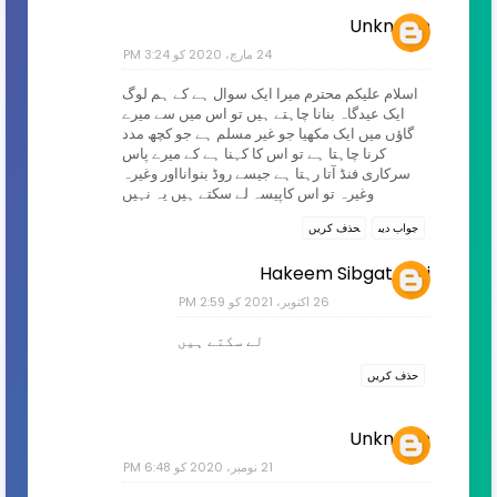
Unknown
24 مارچ، 2020 کو 3:24 PM
اسلام علیکم محترم میرا ایک سوال ہے کے ہم لوگ
ایک عیدگاہ بنانا چاہتے ہیں تو اس میں سے میرے
گاؤں میں ایک مکھیا جو غیر مسلم ہے جو کچھ مدد
کرنا چاہتا ہے تو اس کا کہنا ہے کے میرے پاس
سرکاری فنڈ آتا رہتا ہے جیسے روڈ بنوانااور وغیرہ
وغیرہ تو اس کاپیسہ لے سکتے ہیں یہ نہیں
جواب دیں
حذف کریں
Hakeem Sibgat faizi
26 اکتوبر، 2021 کو 2:59 PM
لے سکتے ہیں
حذف کریں
Unknown
21 نومبر، 2020 کو 6:48 PM