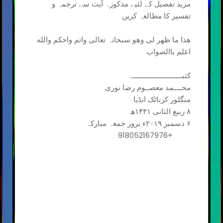
مزید تفصیل کے لئیے مذکورہ آیت سے ترجمہ و
تفسیر کا مطالعہ کریں
ھذا ما ظھر لی وھو سبحانہ تعالی واتم واحکم والله
اعلم باالصواب
کتبـــــــــــــــــــــــــہ
محــــمد معصــوم رضا نوری
منگلور کرناٹک انڈیا
۸ ربیع الثانی ۱۴۴۱ھ
۶ دسمبر ۲۰۱۹ء بروز جمعہ مبارکہ
+918052167976