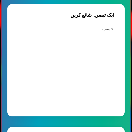
ایک تبصرہ شائع کریں
0 تبصرے