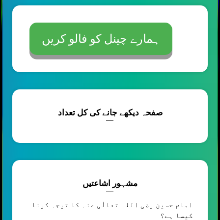
ہمارے چینل کو فالو کریں
صفحہ دیکھے جانے کی کل تعداد
مشہور اشاعتیں
امام حسین رضی اللہ تعالٰی عنہ کا تیجہ کرنا
کیسا ہے؟