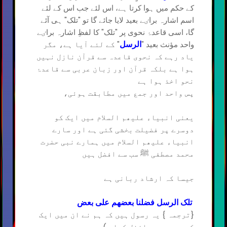
کے حکم میں ہوا کرتا ہے، اس لئے جب اس کے لئے
اسم اشارہ براٸے بعید لایا جائے گا تو "تلک" ہی آئے
گا، اسی قاعدۂ نحوی پر "تلک" کا لفظِ اشارہ براٸے
واحد مؤنث بعید "
" کے لئے آیا ہے، مگر
الرسل
یاد رہے کہ نحوی قاعدہ سے قرآن نازل نہیں
ہوا ہے بلکہ قرآن اور زبان عربی سے قاعدۂ
نحو اخذ ہوا ہے
پس واحد اور جمع میں مطابقت ہوئی،
یعنی انبیاء علیھم السلام میں ایک کو
دوسرے پر فضیلت بخشی گئی ہے اور سارے
انبیاء علیھم السلام میں ہمارے نبی حضرت
محمد مصطفی ﷺ سب سے افضل ہیں
جیسا کہ ارشاد ربانی ہے
تلک الرسل فضلنا بعضھم علی بعض
{ترجمہ } یہ رسول ہیں کہ ہم نے ان میں ایک
کو دوسرے پر افضل کیا ۔)