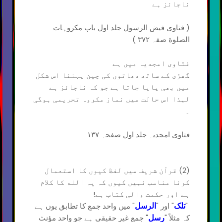
ناجائز ہے
( فتاوی فیض الرسول جلد اول باب مکروہات
الصلوة صفہ ۳۷۲ )
فتاوی امجدیہ میں ہے
گھڑی کے ساتھ دھاتوں کی چین پہننا اس شکل
میں بھی پایا جاتا ہے جو کہ ناجائز ہے
لہذا اس حالت میں نماز مکروہ تحریمی ہوگی
۔
فتاوی امجدیہ جلد اول صفحہ ۱۳۷
(2) قرآن شریف میں لفظ کیوں کا استعمال
کرنا مناسب نہیں کیوں کہ یہ الله کا کلام
ہے اور حکمت والی کتاب ہے!
"
" اور "
" میں واحد جمع کا تطابق یوں ہے
تلک
الرسل
کہ مثلاً "
" جمعِ غیر حقیقی ہے جو واحد مؤنث
رسل