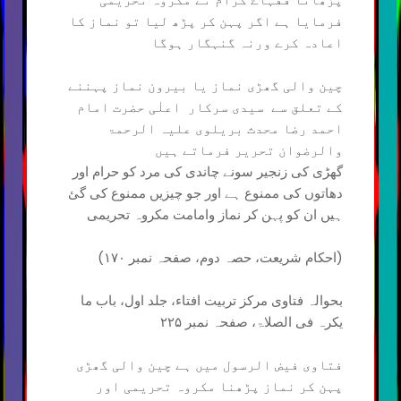
فرمایا ہے اگر پہن کر پڑھ لیا تو نماز کا
اعادہ کرے ورنہ گنہگار ہوگا
چین والی گھڑی نماز یا بیرون نماز پہننے
کے تعلق سے سیدی سرکار اعلٰی حضرت امام
احمد رضا محدث بریلوی علیہ الرحمۃ
والرضوان تحریر فرماتے ہیں
گھڑی کی زنجیر سونے چاندی کی مرد کو حرام اور
دھاتوں کی ممنوع ہے اور جو چیزیں ممنوع کی گئ
ہیں ان کو پہن کر نماز وامامت مکروہ تحریمی
(احکام شریعت، حصہ دوم، صفحہ نمبر ۱۷۰)
بحوالہ فتاوی مرکز تربیت افتاء، جلد اول، باب ما
یکرہ فی الصلاۃ، صفحہ نمبر ۲۲۵
فتاوی فیض الرسول میں ہے چین والی گھڑی
پہن کر نماز پڑھنا مکروہ تحریمی اور