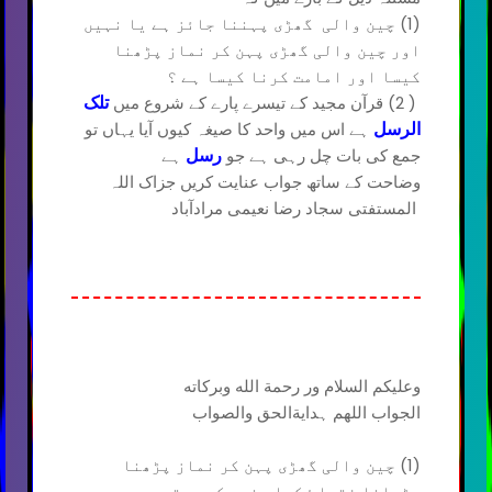
(1) چین والی گھڑی پہننا جائز ہے یا نہیں
اور چین والی گھڑی پہن کر نماز پڑھنا
کیسا اور امامت کرنا کیسا ہے ؟
( 2) قرآن مجید کے تیسرے پارے کے شروع میں
تلک
ہے اس میں واحد کا صیغہ کیوں آیا یہاں تو
الرسل
جمع کی بات چل رہی ہے جو
ہے
رسل
وضاحت کے ساتھ جواب عنایت کریں جزاک اللہ
المستفتی سجاد رضا نعیمی مرادآباد
وعلیکم السلام ور رحمة الله وبركاته
الجواب اللھم ہدایةالحق والصواب
(1) چین والی گھڑی پہن کر نماز پڑھنا
پڑھانا فقہاۓ کرام نے مکروہ تحریمی