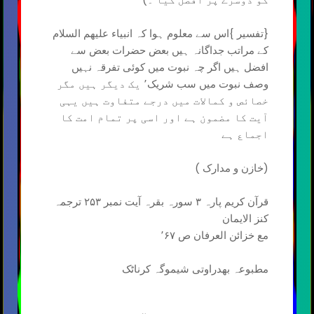
{تفسیر }اس سے معلوم ہوا کہ انبیاء علیھم السلام
کے مراتب جداگانہ ہیں بعض حضرات بعض سے
افضل ہیں اگر چہ نبوت میں کوئی تفرقہ نہیں
وصف نبوت میں سب شریک٬ یک دیگر ہیں مگر
خصائص و کمالات میں درجے متفاوت ہیں یہی
آیت کا مضمون ہے اور اسی پر تمام امت کا
اجماع ہے
(خازن و مدارک )
قرآن کریم پارہ ۳ سورہ بقرہ آیت نمبر ۲۵۳ ترجمہ
کنز الایمان
مع خزائن العرفان ص ٬۶۷
مطبوعہ بھدراوتی شیموگہ کرناٹک