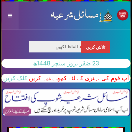
تلاش کریں
23 صَفَر بروز سنچر 1448ھ
آپ قوم کی بہتری کے لئے کچھ ہدیہ کریں
کلک کریں