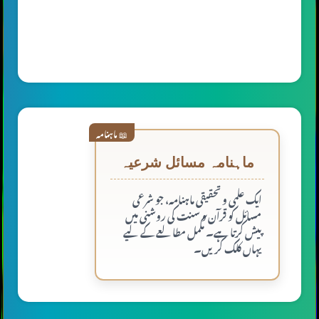
📖 ماہنامہ
ماہنامہ مسائل شرعیہ
ایک علمی و تحقیقی ماہنامہ، جو شرعی
مسائل کو قرآن و سنت کی روشنی میں
پیش کرتا ہے۔ مکمل مطالعے کے لیے
یہاں کلک کریں۔