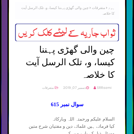
ہوم
متفرقات
چین والی گھڑی پہننا کیسا، و، تلک الرسل آیت
کا خلاصہ
چین والی گھڑی پہننا
کیسا، و، تلک الرسل آیت
کا خلاصہ
SRRazmi
دسمبر 07, 2019
متفرقات
سوال نمبر 615
السلام علیکم ورحمتہ اللہ وبارکاتہ
کیا فرماتے ہیں علمائے دین و مفتیان شرح متین
مسئلہ ذیل کے بارے میں کہ