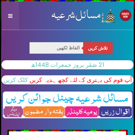
تلاش کریں
21 صَفَر بروز جمعرات 1448ھ
آپ قوم کی بہتری کے لئے کچھ ہدیہ کریں
کلک کریں