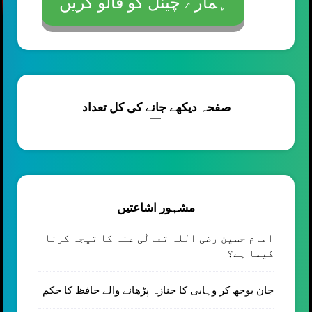
ہمارے چینل کو فالو کریں
صفحہ دیکھے جانے کی کل تعداد
مشہور اشاعتیں
امام حسین رضی اللہ تعالٰی عنہ کا تیجہ کرنا
کیسا ہے؟
جان بوجھ کر وہابی کا جنازہ پڑھانے والے حافظ کا حکم