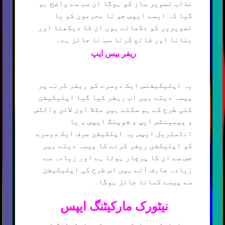
عذاب تصویر ساز کو ہوگا ان سب سے واضح ہو
گیا کہ ایسے ایپس جو نا محرموں کو یا
تصویروں کو دکھاتے ہوں ان کا دیکھنا اور
بنانا اور شائع کرنا سب نا جائز ہے۔
ریفر بیس ایپ
یہ اپلیکیشنس ایک دوسرے کو ریفر کرنے پر
پیسہ دیتے ہیں اب ریفر کیا گیا اپلیکیشن
کئی طرح کے ہو سکتے ہیں مثلا اون لائن والٹس
، پیمینٹس ایپ ، شوپنگ ایپس ، یا
انڈسٹریل ایپس یہ اپلکیشن صرف ایک دوسرے
کو اپلیکشن ریفر کرنے کا پیسہ دیتے ہیں
جس سے ان کا پرچار ہوتا ہے اور زیادہ سے
زیادہ صارف آتے ہیں اس طرح کی اپلیکیشن
سے پیسے کمانا جائز ہوگا۔
نیٹورک مارکیٹنگ ایپس