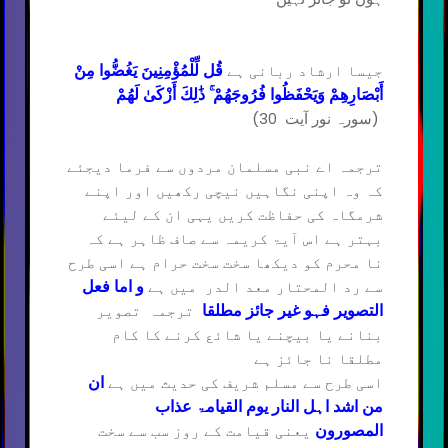
جیسا ارشاد ربانی ہے
قُل لِّلْمُؤْمِنِينَ يَغُضُّوا مِنْ
أَبْصَارِهِمْ وَيَحْفَظُوا فُرُوجَهُمْ ۚ ذَٰلِكَ أَزْكَىٰ لَهُمْ
(سورہ نور آیت 30)
ترجمہ اے نبی مسلمان مردوں سے فرما دیجئے
کہ وہ اپنی نگاہیں نیچی رکھیں اور اپنے
شرمگاہ کی حفاظت کریں یہی ان کے لیئے
بہتر ہے اس آیۃ کریمہ سے صاف ظاہر ہے کہ
نا محرم کو دیکھا سخت سخت حرام ہے اسی طرح
سے رد المحتار معد الدر میں ہے
و اما فعل
ترجمہ تصویر
التصویر فہو غیر جائز مطلقا
بنانے یا بیچنے یا شائع کرنے کا کام
مطلقا نا جائز ہے
اسی طرح سے مسلم شریف کی حدیث میں ہے
ان
من اشد اہل النار یوم القیامۃ عذاب
یعنی قیامت کے روز سب سے سخت
المصورون