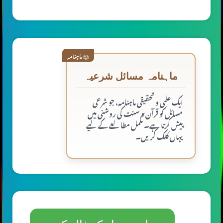
📖 ماہنامہ
ماہنامہ مسائل شرعیہ
ایک علمی و تحقیقی ماہنامہ، جو شرعی
مسائل کو قرآن و سنت کی روشنی میں
پیش کرتا ہے۔ مکمل مطالعے کے لیے
یہاں کلک کریں۔