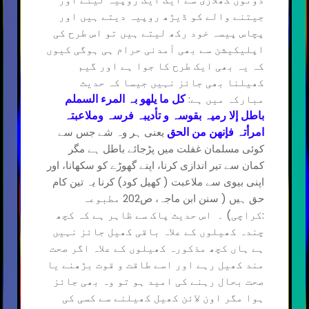
جیتنے والے کو ڈیڑھ روپیہ دیتے ہیں اور
پچاس پیسہ خود رکھ لیتے ہیں تو اس طرح کی
اپلیکیشن سے بھی آمدنی حرام ہی ہوگی کیوں
کہ یہ بھی ایک طرح کا جوا ہے اور گیم
کھیلنا بھی جائز نہیں جیسا کہ حدیث
مبارکہ میں ہے:
کل ما یلھو بہ المرء السملم
باطل إلا رمیہ بقوسہ و تأدیبہ فرسہ وملاعبتہ
یعنی ہر وہ شے جس سے
امرأتہ فإنھن من الحق
کوئی مسلمان غفلت میں پڑجائے باطل ہے مگر
کمان سے تیر اندازی کرنا، اپنے گھوڑے کو سکھانا، اور
اپنی بیوی سے ملاعبت ( کھیل کود) کرنا یہ تین کام
حق ہیں ( سنن ابن ماجہ، ص202 مطبوعہ
:کراچی) ۔ اس حدیث پاک سے ظاہر ہے کہ کچھ
چندہ کھیلوں کے علاہ باقی کھیل جائز نہیں
ہے ہاں کچھ مذکورہ کھیلوں کے علاہ اگر صحت
مند کھیل رہے اور اسے طاقت و قوت بڑھنے یا
صحت بحال رہنے کی امید ہو تو وہ بھی جائز
ہوا مگر اون لائن کھیل کھیلنے سے کسی کی