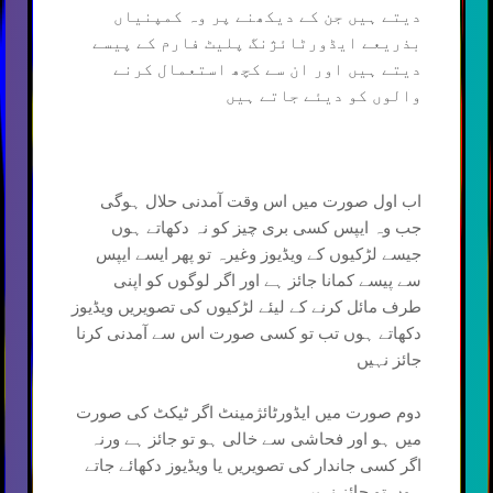
دیتے ہیں جن کے دیکھنے پر وہ کمپنیاں
بذریعے ایڈورٹائژنگ پلیٹ فارم کے پیسے
دیتے ہیں اور ان سے کچھ استعمال کرنے
والوں کو دیئے جاتے ہیں
اب اول صورت میں اس وقت آمدنی حلال ہوگی
جب وہ ایپس کسی بری چیز کو نہ دکھاتے ہوں
جیسے لڑکیوں کے ویڈیوز وغیرہ تو پھر ایسے ایپس
سے پیسے کمانا جائز ہے اور اگر لوگوں کو اپنی
طرف مائل کرنے کے لیئے لڑکیوں کی تصویریں ویڈیوز
دکھاتے ہوں تب تو کسی صورت اس سے آمدنی کرنا
جائز نہیں
دوم صورت میں ایڈورٹائژمینٹ اگر ٹیکٹ کی صورت
میں ہو اور فحاشی سے خالی ہو تو جائز ہے ورنہ
اگر کسی جاندار کی تصویریں یا ویڈیوز دکھائے جاتے
ہوں تو جائز نہیں