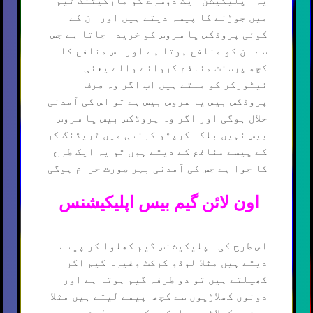
یہ اپلیکیشن ایک دوسرے کو مارکیٹنگ ٹیم
میں جوڑنے کا پیسہ دیتے ہیں اور ان کے
کوئی پروڈکس یا سروس کو خریدا جاتا ہے جس
سے ان کو منافع ہوتا ہے اور اس منافع کا
کچھ پرسنٹ منافع کروانے والے یعنی
نیٹورکر کو ملتے ہیں اب اگر وہ صرف
پروڈکس بیس یا سروس بیس ہے تو اس کی آمدنی
حلال ہوگی اور اگر وہ پروڈکس بیس یا سروس
بیس نہیں بلکہ کرپٹو کرنسی میں ٹریڈنگ کر
کے پیسے منافع کے دیتے ہوں تو یہ ایک طرح
کا جوا ہے جس کی آمدنی بہر صورت حرام ہوگی
اون لائن گیم بیس اپلیکیشنس
اس طرح کی اپلیکیشنس گیم کھلوا کر پیسے
دیتے ہیں مثلا لوڈو کرکٹ وغیرہ گیم اگر
کھیلتے ہیں تو دو طرفہ گیم ہوتا ہے اور
دونوں کھلاڑیوں سے کچھ پیسے لیتے ہیں مثلا
دونوں کھلاڑی سے ایک ایک روپیہ لیئے اور