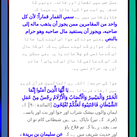
عمل جس میں نقصان اور فائدہ دونوں کا
خدشہ ہو اسے جوا کہا جاتا ہے جیسا کہ
فتاویٰ شامی میں ہے
سمي القمار قماراً؛ لأن كل
واحد من المقامرين ممن يجوز أن يذهب ماله إلى
صاحبه، ويجوز أن يستفيد مال صاحبه وهو حرام
یعنی جوئے کو جوا اس لیئے کہا جاتا
بالنص
ہے کہ جواری کے لیئے ممکن ہے کہ اس کا مال
اس کے ساتھی کو چلا جائے یا یہ بھی ممکن ہے
کہ اس کے ساتھی کا مال اس کے پاس آ جائے
اور یہ حرام نصی ہے۔
جوا کی حرمت : اللہ رب العالمین قرآن کریم
میں ارشاد فرماتا ہے
يَا أَيُّهَا الَّذِينَ آمَنُوا إِنَّمَا
الْخَمْرُ وَالْمَيْسِرُ وَالْأَنْصَابُ وَالْأَزْلَامُ رِجْسٌ مِنْ عَمَلِ
[المائدة :۹٠] اے
الشَّيْطَانِ فَاجْتَنِبُوهُ لَعَلَّكُمْ تُفْلِحُونَ
ایمان والوں بیشک شراب اور جوا اور بت اور پانسے
(قرعہ کے تیر) ناپاک ہی ہیں شیطانی کام تو ان
سے بچتے رہنا کہ تم فلاح پاؤ
اور حدیث شریف میں ہے کہ
عن سليمان بن بريدة ،