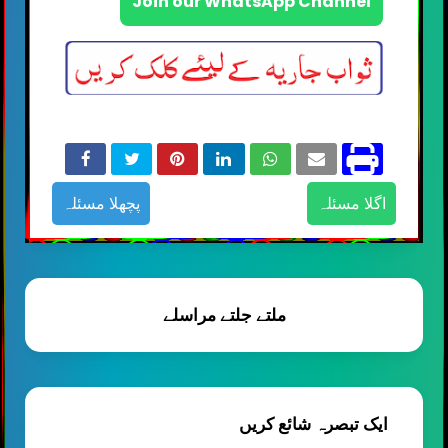
Join our WhatsApp Channel
اگلا مسئلہ
پچھلا مسئلہ
ملتے جلتے مراسلے
ایک تبصرہ شائع کریں