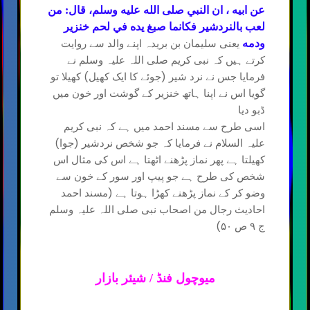
عن ابيه ، ان النبي صلى الله عليه وسلم، قال: من
لعب بالنردشير فكانما صبغ يده في لحم خنزير
یعنی سلیمان بن بریدہ اپنے والد سے روایت
ودمه
کرتے ہیں کہ نبی کریم صلی اللہ علیہ وسلم نے
فرمایا جس نے نرد شیر (جوئے کا ایک کھیل) کھیلا تو
گویا اس نے اپنا ہاتھ خنزیر کے گوشت اور خون میں
ڈبو دیا
اسی طرح سے مسند احمد میں ہے کہ نبی کریم
علیہ السلام نے فرمایا کہ جو شخص نردشیر (جوا)
کھیلتا ہے پھر نماز پڑھنے اٹھتا ہے اس کی مثال اس
شخص کی طرح ہے جو پیپ اور سور کے خون سے
وضو کر کے نماز پڑھنے کھڑا ہوتا ہے (مسند احمد
احادیث رجال من اصحاب نبی صلی اللہ علیہ وسلم
ج ۹ ص ۵۰)
میوچول فنڈ / شیئر بازار