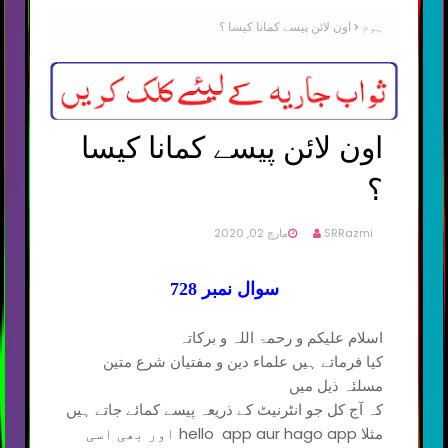
ہوم
اون لائن پیسے کمانا کیسا ؟
اون لائن پیسے کمانا کیسا
؟
SRRazmi
مارچ 02, 2020
سوال نمبر 728
اسلام علیکم و رحمۃ اللہ و برکاتہ
کیا فرماتے ہیں علماء دین و مفتیان شرع متین
مسلئہ ذیل میں
کہ آج کل جو انٹرنیٹ کے ذریعہ پیسے کمائے جاتے ہیں
مثلا hello app aur hago app اور بھی اسی