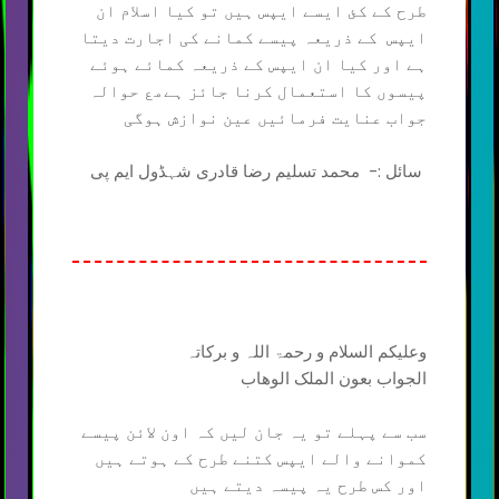
طرح کے کئ ایسے ایپس ہیں تو کیا اسلام ان
ایپس کے ذریعہ پیسے کمانے کی اجارت دیتا
ہے اور کیا ان ایپس کے ذریعہ کمائے ہوئے
پیسوں کا استعمال کرنا جائز ہےمع حوالہ
جواب عنایت فرمائیں عین نوازش ہوگی
سائل :- محمد تسلیم رضا قادری شہڈول ایم پی
وعلیکم السلام و رحمۃ اللہ و برکاتہ
الجواب بعون الملک الوھاب
سب سے پہلے تو یہ جان لیں کہ اون لائن پیسے
کموانے والے ایپس کتنے طرح کے ہوتے ہیں
اور کس طرح یہ پیسہ دیتے ہیں