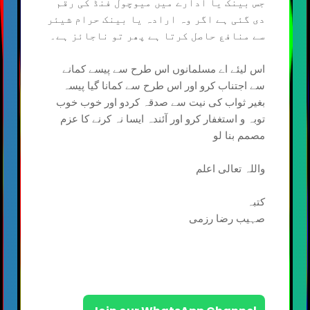
جس بینک یا ادارے میں میوچول فنڈ کی رقم
دی گئی ہے اگر وہ ارادہ یا بینک حرام شیئر
سے منافع حاصل کرتا ہے پھر تو ناجائز ہے۔
اس لیئے اے مسلمانوں اس طرح سے پیسے کمانے
سے اجتناب کرو اور اس طرح سے کمانا گیا پیسہ
بغیر ثواب کی نیت سے صدقہ کردو اور خوب خوب
توبہ و استغفار کرو اور آئندہ ایسا نہ کرنے کا عزم
مصمم بنا لو
واللہ تعالی اعلم
کتبہ
صہیب رضا رزمی