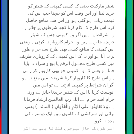
شیئر مارکیٹ یعنی کہ کسی کمپنی کے شیئر کو
خرید لینا اور اس وقت اس کو بیچنا جب اس کی
قیمت زیادہ ہو گئی ہو اور اس سے منافع حاصل
کرنا اس طرح کے کام کرنا کچھ شرطوں پر جائز ہے
وہ شرائط یہ ہیں اگر وہ کمپنی جس کے شیئر
خریدے جا رہے ہیں وہ حرام کاروبار نہ کرتی ہویعنی
اس کمپنی کا منافع کسی بھی طرح سے حرام طور
پر نہ آتا ہو اور یہ کہ اس کمپنی کے کاروباری طریقے
میں کسی طرح مجہول الرقم یا بیع و شراء نہ پایا
جاتا ہو یعنی کہ وہ کمپنی جو بھی کاروبار کر رہی
ہو اس طرح کا کاروبار کرنا شریعت میں منع نہ ہو
اگر ان شرائط پر کمپنی اترتی ہے تو اس میں
انویسٹ کرنا یا اس کے شئیر خریدنا جائز ہے ورنہ
حرام اشد حرام ہے اللہ رب العالمین ارشاد فرماتا
ہے وَلا تَعَاوَنُوا عَلَى الإثْمِ وَالْعُدْوَانِ ( المائدہ) یعنی
برائی اور سرکشی کے کاموں میں ایک دوسرے کی
مدد نہ کرو۔
اسی طرح کا حال میوچول فنڈ کا بھی ہے اگر