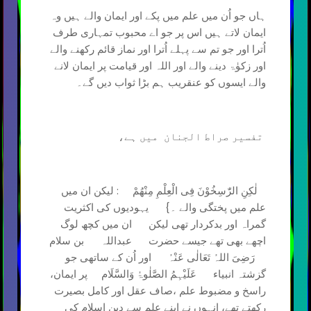
ہاں جو اُن میں علم میں پکے اور ایمان والے ہیں وہ
ایمان لاتے ہیں اس پر جو اے محبوب تمہاری طرف
اُترا اور جو تم سے پہلے اُترا اور نماز قائم رکھنے والے
اور زکوٰۃ دینے والے اور اللہ اور قیامت پر ایمان لانے
والے ایسوں کو عنقریب ہم بڑا ثواب دیں گے۔
تفسیر صراط الجنان میں ہے،
لٰكِنِ الرّٰسِخُوْنَ فِی الْعِلْمِ مِنْهُمْ : لیکن ان میں
علم میں پختگی والے ۔} یہودیوں کی اکثریت
گمراہ اور بدکردار تھی لیکن ان میں کچھ لوگ
اچھے بھی تھے جیسے حضرت عبداللہ بن سلام
رَضِیَ اللہُ تَعَالٰی عَنْہُ اور اُن کے ساتھی جو
گزشتہ انبیاء عَلَیْہِمُ الصَّلٰوۃُ وَالسَّلَام پر ایمان،
راسخ و مضبوط علم ،صاف عقل اور کامل بصیرت
رکھتے تھے، انہوں نے اپنے علم سے دین اسلام کی