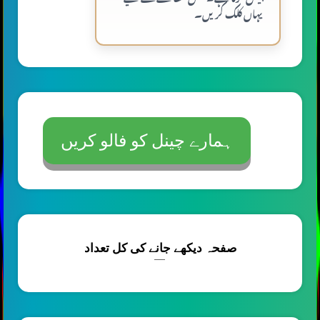
یہاں کلک کریں۔
ہمارے چینل کو فالو کریں
صفحہ دیکھے جانے کی کل تعداد