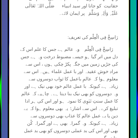
حقانیت کو جانا اور سید انبیاء صَلَّی اللہُ تَعَالٰی
عَلَیْہِ وَاٰلِہٖ وَسَلَّمَ پر ایمان لائے۔
رَاسِخْ فِی الْعِلْم کی تعریف:
رَاسِخْ فِی الْعِلْم وہ عالم ہے جس کا علم اس کے
دل میں اتر گیا ہو جیسے مضبوط درخت وہ ہے جس
کی جڑیں زمین میں جگہ پکڑ چکی ہوں ، اس سے
مراد خوش عقیدہ اور با عمل علماء ہیں۔ اس سے
معلوم ہوا کہ عالمِ باعمل کا ثواب دوسروں سے
زیادہ ہے کیونکہ با عمل عالم خود بھی نیک ہے اور
وہ دوسروں کو بھی نیک بنا دیتا ہے۔ چاہیے کہ عالم
کا عمل سنتِ نَبَوِی کا نمونہ ہو اور اس کی ہر ادا
تبلیغ کرے۔ اس سے اشارۃً یہ بھی معلوم ہوا کہ بے
دین یا بے عمل عالم کا عذاب بھی دوسروں سے
زیادہ ہے کیونکہ وہ گمراہ بھی ہے اور گمراہ کُن
بھی اور اس کی بد عملی دوسروں کو بھی بد عمل
بنا دے گی۔