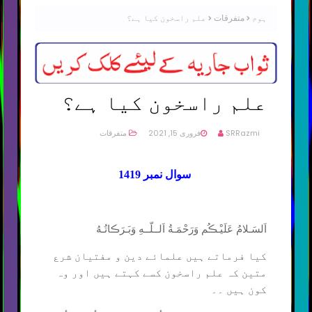
ہوم
متفرقات
علم راسخون کیا ہے؟
علم راسخون کیا ہے؟
SRRazmi
فروری 15, 2021
متفرقات
سوال نمبر 1419
اَلسَـلامُ عَلَيْـڪُم وَرَحْمَـةُ اَلــلّــهِ وَبَـرَڪاتُـهُ‎
کیا فرماتے ہیں علمائے دین و مفتیان شرع
متین کہ علم راسخون کسے کہتے ہیں اور وہ
کون ہیں ۔۔