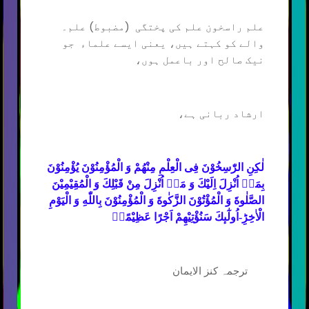
علم راسخون علم کی پختگی (مضبوط) علم۔
والے کو کہتے ہیں، یعنی ایسے علماء جو
نیک صالح اور باعمل ہوں،
ارشاد ربانی ہے،
لٰكِنِ الرّٰسِخُوْنَ فِی الْعِلْمِ مِنْهُمْ وَ الْمُؤْمِنُوْنَ یُؤْمِنُوْنَ
بِمَاۤ اُنْزِلَ اِلَیْكَ وَ مَاۤ اُنْزِلَ مِنْ قَبْلِكَ وَ الْمُقِیْمِیْنَ
الصَّلٰوةَ وَ الْمُؤْتُوْنَ الزَّكٰوةَ وَ الْمُؤْمِنُوْنَ بِاللّٰهِ وَ الْیَوْمِ
الْاٰخِرِؕ-اُولٰٓىٕكَ سَنُؤْتِیْهِمْ اَجْرًا عَظِیْمًا۠
ترجمہ کنز الایمان