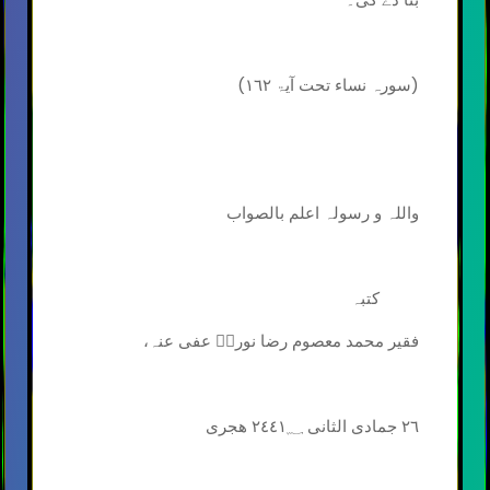
(سورہ نساء تحت آیۃ ۱٦٢)
واللہ و رسولہ اعلم بالصواب
کتبہ
فقیر محمد معصوم رضا نوریؔ عفی عنہ،
۲٦ جمادی الثانی ۲٤٤١؁ ھجری