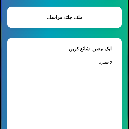
ملتے جلتے مراسلے
ایک تبصرہ شائع کریں
0 تبصرے