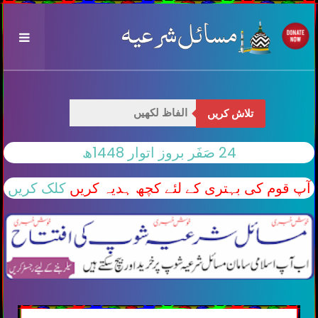
تلاش کریں
24 صَفَر بروز اتوار 1448ھ
آپ قوم کی بہتری کے لئے کچھ ہدیہ کریں
کلک کریں