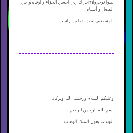
بینوا توجرواmجزاك ربي أحسن الجزاء و أوفاه وأجزل
الفضل و أسناه
المستفتی:سید رضا مہاراشٹر
وعلیکم السلام ورحمتہ اللہ وبرکاتہ
بسم الله الرحمن الرحیم
الجواب بعون الملک الوھاب