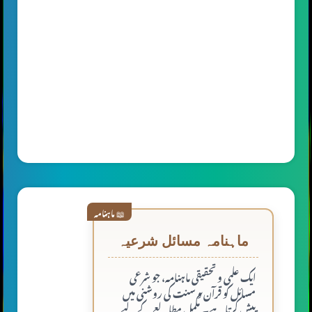
📖 ماہنامہ
ماہنامہ مسائل شرعیہ
ایک علمی و تحقیقی ماہنامہ، جو شرعی
مسائل کو قرآن و سنت کی روشنی میں
پیش کرتا ہے۔ مکمل مطالعے کے لیے