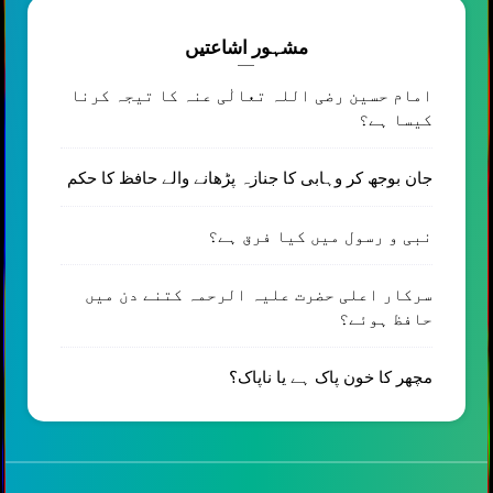
مشہور اشاعتیں
امام حسین رضی اللہ تعالٰی عنہ کا تیجہ کرنا
کیسا ہے؟
جان بوجھ کر وہابی کا جنازہ پڑھانے والے حافظ کا حکم
نبی و رسول میں کیا فرق ہے؟
سرکار اعلی حضرت علیہ الرحمہ کتنے دن میں
حافظ ہوئے؟
مچھر کا خون پاک ہے یا ناپاک؟