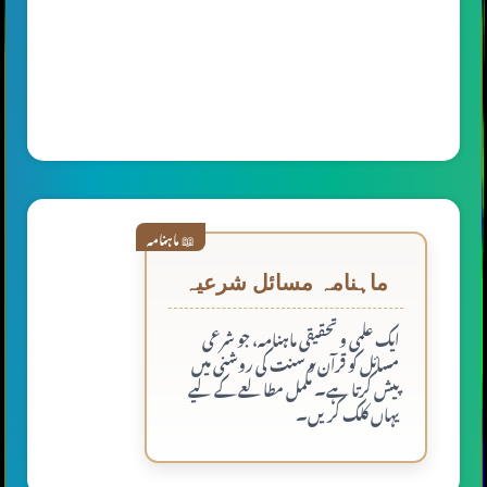
📖 ماہنامہ
ماہنامہ مسائل شرعیہ
ایک علمی و تحقیقی ماہنامہ، جو شرعی
مسائل کو قرآن و سنت کی روشنی میں
پیش کرتا ہے۔ مکمل مطالعے کے لیے
یہاں کلک کریں۔