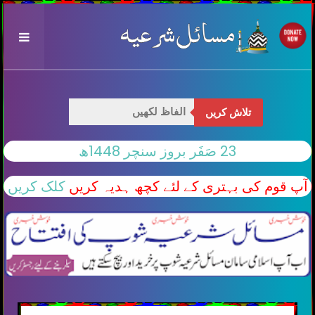
تلاش کریں
23 صَفَر بروز سنچر 1448ھ
آپ قوم کی بہتری کے لئے کچھ ہدیہ کریں
کلک کریں