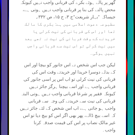
گھر پر پالے ہوئے بکرے کی قربانی واجب نہیں کیونکہ
محض پالنے کی بنا پر قربانی واجب نہیں ہوتی ہے،
جیساکہ ”بہار شریعت“ج ۳، ح ۱۵، ص ۳۳۲،
مطبوعہ دعوت اسلامی میں ہے: بکری کا مالک
تھا اور اس کی قربانی کی نیت کرلی یا
خریدنے کے وقت قربانی کی نیت نہ تھی بعد
میں نیت کرلی تو اس نیت سے قربانی واجب
نہیں ہوگی۔
لیکن جب اس شخص نے اس جانور کو بیچا اور اس
کے بدلے دوسرا خریدا اور خریدتے وقت اس کی
قربانی کی نیت کرلی تو اب اس پر اسی جانور کی
قربانی واجب ہے اور اسے بیچنا ہرگز جائز نہیں
کیونکہ فقیر پر شرعا قربانی واجب نہیں ہوتی البتہ
قربانی کی نیت سے خریدنے کی وجہ سے قربانی
واجب ہو جاتی ہے، اب اس شخص کے لئے جائز نہیں
کہ اسے بیچ ڈالے، پھر بھی اگر اس کو بیچ دیا تو اس
غیر مالک نصاب پر اس کی قیمت صدقہ کرنا
واجب۔