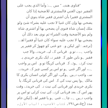
”فتاوی ھندیہ“ میں ہے: ﻭﺃﻣﺎ اﻟﺬﻱ ﻳﺠﺐ ﻋﻠﻰ
اﻟﻔﻘﻴﺮ ﺩﻭﻥ اﻟﻐﻨﻲ ﻓﺎﻟﻤﺸﺘﺮﻯ للاﺿﺤﻴﺔ ﺇﺫا ﻛﺎﻥ
اﻟﻤﺸﺘﺮﻱ ﻓﻘﻴﺮا ﺑﺄﻥ اﺷﺘﺮﻯ ﻓﻘﻴﺮ ﺷﺎﺓ ﻳﻨﻮﻱ ﺃﻥ
ﻳﻀﺤﻲ ﺑﻬﺎ ﻭﺇﻥ ﻛﺎﻥ ﻏﻨﻴﺎ ﻻ ﺗﺠﺐ ﻋﻠﻴﻪ ﺑﺸﺮاء شئ ﻭﻟﻮ
ﻣﻠﻚ ﺇﻧﺴﺎﻥ ﺷﺎﺓ ﻓﻨﻮﻯ ﺃﻥ ﻳﻀﺤﻲ ﺑﻬﺎ ﺃﻭ اﺷﺘﺮﻯ ﺷﺎﺓ
ﻭﻟﻢ ﻳﻨﻮ اﻷﺿﺤﻴﺔ ﻭﻗﺖ اﻟﺸﺮاء ﺛﻢ ﻧﻮﻯ ﺑﻌﺪ ﺫﻟﻚ ﺃﻥ
ﻳﻀﺤﻲ ﺑﻬﺎ ﻻ ﺗﺠﺐ ﻋﻠﻴﻪ ﺳﻮاء ﻛﺎﻥ ﻏﻨﻴﺎ ﺃﻭ ﻓﻘﻴﺮا اھ....
(ترجمہ: اور لیکن وہ جو غنی کو چھوڑ کر فقیر پر
واجب ہے ، تو وہ قربانی کے لیے خریدنے والا جب
فقیر ہو بایں طور کہ فقیر نے ایک بکری خریدی یہ
نیت کرتے ہوئے کہ قربانی کریگا تو وہ اس پر واجب
ہے، اور اگر غنی ہو تو اس پر کسی چیز کے خریدنے
سے واجب نہیں ہوگی، اور اگر کوئی انسان بکری کا
مالک ہوا پس نیت کی کہ اس کی قربانی کریگا، یا
بکری خریدی اور قربانی کی نیت نہ کی خریدتے وقت
پھر اس کے بعد قربانی کرنے کی نیت کرلی تو اس پر
واجب نہیں ہے چاہے غنی ہو یا فقیر اھ...(لیکن جام
مدد (ج٥،ص٢٩١، کتاب الاضحیۃ، الباب الأول،