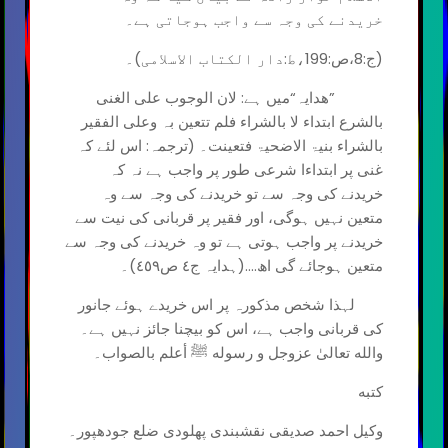
خریدنے کی وجہ سے واجب ہوجاتی ہے۔
(ج:8،ص:199،ط:دار الکتاب الاسلامی)۔
”ھدایہ“میں ہے: لان الوجوب علی الغنی
بالشرع ابتداء لا بالشراء فلم تتعین بہ وعلی الفقیر
بالشراء بنیۃ الاضحیۃ فتعینت۔ (ترجمہ: اس لئے کہ
غنی پر ابتداءا شرعی طور پر واجب ہے نہ کہ
خریدنے کی وجہ سے تو خریدنے کی وجہ سے وہ
متعین نہیں ہوگی، اور فقیر پر قربانی کی نیت سے
خریدنے پر واجب ہوتی ہے تو وہ خریدنے کی وجہ سے
متعین ہوجائے گی اھ....(ہدایہ ج٤ ص٤٥٩)۔
لہذا شخص مذکورہ پر اس خریدے ہوئے جانور
کی قربانی واجب ہے، اس کو بیچنا جائز نہیں ہے۔
والله تعالیٰ عزوجل و رسوله ﷺ أعلم بالصواب۔
کتبه
وکیل احمد صدیقی نقشبندی پھلودی ضلع جودھپور۔