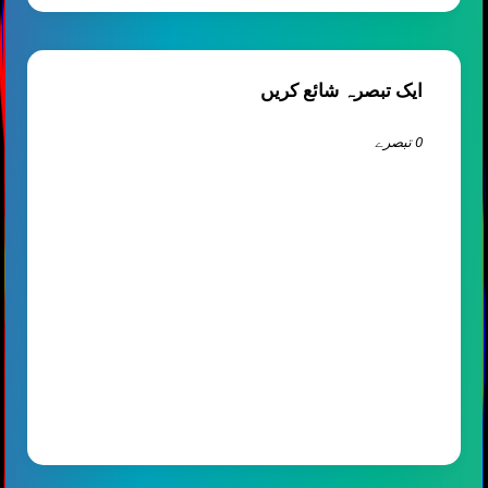
ایک تبصرہ شائع کریں
0 تبصرے