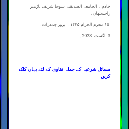
خادم:۔ الجامعۃ الصدیقیۃ سوجا شریف باڑمیر
راجستھان۔
١۵ محرم الحرام ۱۴۴۵۔ بروز جمعرات۔
3 اگست 2023۔
مسائل شرعیہ کے جملہ فتاوی کے لئے یہاں کلک
کریں