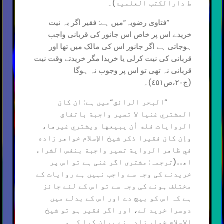
ط دارالکتب العلمیۃ)۔
”فتاوی رضویہ“میں ہے: فقیر اگر بہ نیت
خریدے اس پر خاص اس جانور کی قربانی واجب
ہوجاتی ہے اگر جانور اس کی مالک میں تھا اور
قربانی کی نیت کرلی یا خریدا مگر خریدتے وقت نیت
قربانی نہ تھی تو اس پر وجوب نہ ہوگا
(ج٢٠،ص٤٥١)۔
”البحر الرائق“میں ہے: ان كان
المشتري غنيا لا تصير واجبة باتفاق
الروايات فله أن يبيعها ويشتري غيرها،
وإن كان فقيرا ذكر شيخ الإسلام خواهر زاده
في ظاهر الرواية تصير واجبة بنفس الشراء
اھ....(ترجمہ: مشتری اگر غنی ہے تو اس پر
خریدنے کی وجہ سے واجب نہیں ہے روایات کے
مختلف ہونے کی وجہ سے تو اس کے لئے جائز
ہے کہ اس کو بیچ دے اور اس کے بدلے میں
دوسرا خرید لے، اور اگر فقیر ہو تو شیخ
الاسلام خوار زادہ نے بیان کیا کہ وہ