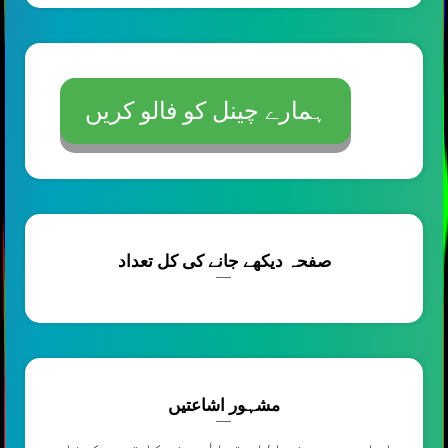
ہمارے چینل کو فالو کریں
صفحہ دیکھے جانے کی کل تعداد
مشہور اشاعتیں