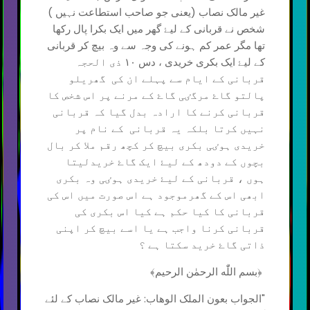
غیر مالک نصاب (یعنی جو صاحب استطاعت نہیں )
شخص نے قربانی کے لیۓ گھر میں ایک بکرا پال رکھا
تھا مگر عمر کم ہونے کی وجہ سے وہ بیچ کر قربانی
کے لیۓ ایک بکری خریدی ، دس ١٠ ذی الحجہ
قربانی کے ایام سے پہلے ان کی گھریلو
پالتو گاۓ مرگٸی گاۓ کے مرنے پر اس شخص کا
قربانی کرنے کا ارادہ بدل گیا کہ قربانی
نہیں کرتا بلکہ یہ قربانی کے نام پر
خریدی ہوٸی بکری بیچ کر کچھ رقم ملا کر بال
بچوں کے دودھ کے لیۓ ایک گاۓ خریدلیتا
ہوں ، قربانی کے لیۓ خریدی ہوٸی وہ بکری
ابھی اس کے گھرموجود ہے اس صورت میں اس کی
قربانی کا کیا حکم ہے کیا اس بکری کی
قربانی کرنا واجب ہے یا اسے بیچ کر اپنی
ذاتی گاۓ خرید سکتا ہے ؟
﴿بسم اللّٰه الرحمٰن الرحیم﴾
"الجواب بعون الملک الوھاب: غیر مالک نصاب کے لئے